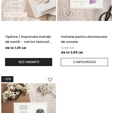
Semne de carte
Marturii cu citate
Alte produse nunta
Tipărire / imprimare invitații
Invitatie pentru domnisoare
de nuntă – carton texturat,
de onoare
sidefat și calc vellum
de la 1,35 Lei
4,40 Lei
de la 3,96 Lei
VEZI VARIANTE
CONFIGUREAZA
-10%