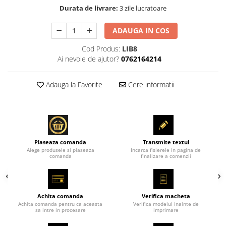
Durata de livrare:
3 zile lucratoare
ADAUGA IN COS
Cod Produs:
LIB8
Ai nevoie de ajutor?
0762164214
Adauga la Favorite
Cere informatii
Plaseaza comanda
Transmite textul
Alege produsele si plaseaza
Incarca fisierele in pagina de
comanda
finalizare a comenzii
Achita comanda
Verifica macheta
Achita comanda pentru ca aceasta
Verifica modelul inainte de
sa intre in procesare
imprimare