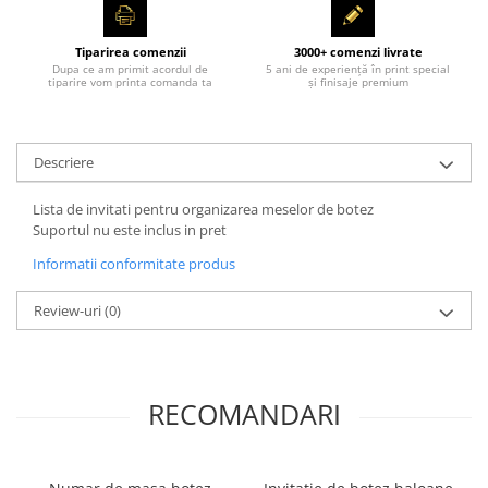
Tiparirea comenzii
3000+ comenzi livrate
Dupa ce am primit acordul de
5 ani de experiență în print special
tiparire vom printa comanda ta
și finisaje premium
Descriere
Lista de invitati pentru organizarea meselor de botez
Suportul nu este inclus in pret
Informatii conformitate produs
Review-uri
(0)
RECOMANDARI