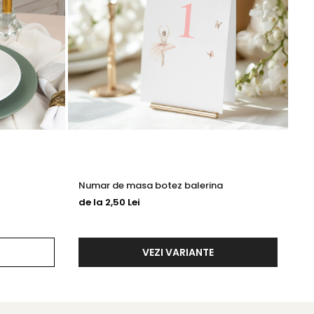
Numar de masa botez balerina
In
de la 2,50 Lei
de
VEZI VARIANTE