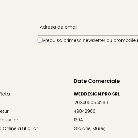
Vreau sa primesc newsletter cu promotiile 
Date Comerciale
Plata
WEDDESIGN PRO SRL
j2024000514260
Retur
49842966
oduselor
139A
Online a Litigiilor
Glajarie, Mureș