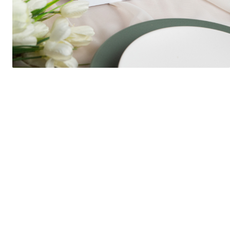
Semne de carte
Marturii cu citate
Alte produse nunta