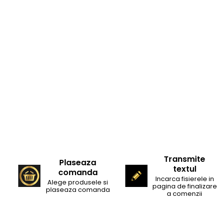
Transmite
Plaseaza
textul
comanda
Incarca fisierele in
Alege produsele si
pagina de finalizare
plaseaza comanda
a comenzii