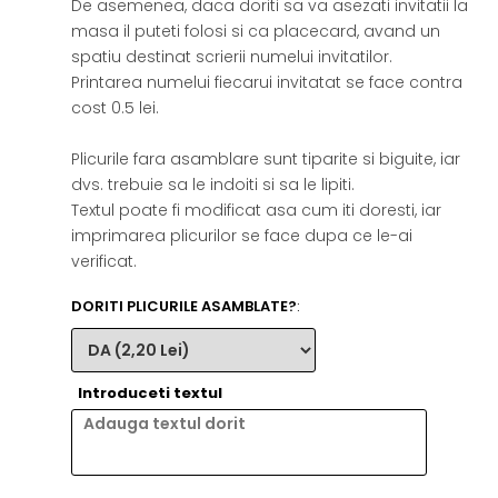
De asemenea, daca doriti sa va asezati invitatii la
masa il puteti folosi si ca placecard, avand un
spatiu destinat scrierii numelui invitatilor.
Printarea numelui fiecarui invitatat se face contra
cost 0.5 lei.
Plicurile fara asamblare sunt tiparite si biguite, iar
dvs. trebuie sa le indoiti si sa le lipiti.
Textul poate fi modificat asa cum iti doresti, iar
imprimarea plicurilor se face dupa ce le-ai
verificat.
DORITI PLICURILE ASAMBLATE?
:
Introduceti textul