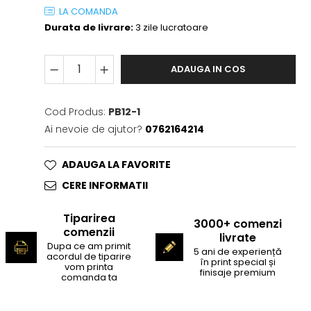
LA COMANDA
Durata de livrare:
3 zile lucratoare
ADAUGA IN COS
Cod Produs:
PB12-1
Ai nevoie de ajutor?
0762164214
ADAUGA LA FAVORITE
CERE INFORMATII
Tiparirea
3000+ comenzi
comenzii
livrate
Dupa ce am primit
5 ani de experiență
acordul de tiparire
în print special și
vom printa
finisaje premium
comanda ta