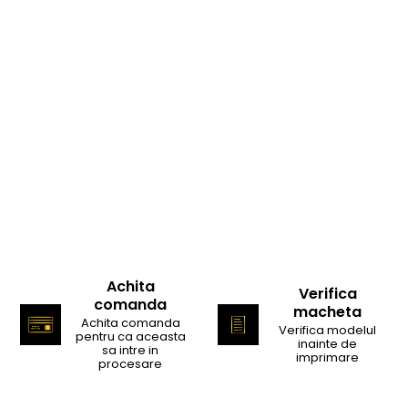
Achita
Verifica
comanda
macheta
Achita comanda
Verifica modelul
pentru ca aceasta
inainte de
sa intre in
imprimare
procesare