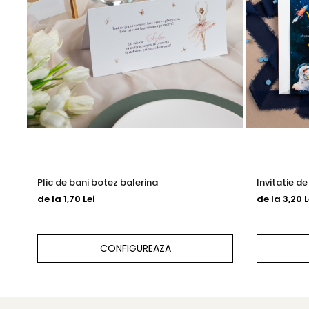
Plic de bani botez balerina
Invitatie d
de la 1,70 Lei
de la 3,20 L
CONFIGUREAZA