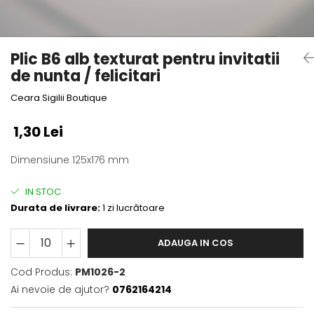
Semne de carte
Marturii cu citate
Alte produse nunta
Plic B6 alb texturat pentru invitatii
de nunta / felicitari
Ceara Sigilii Boutique
1,30 Lei
Dimensiune 125x176 mm
IN STOC
Durata de livrare:
1 zi lucrătoare
ADAUGA IN COS
Cod Produs:
PM1026-2
Ai nevoie de ajutor?
0762164214