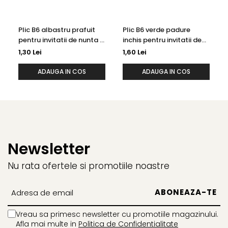
Plic B6 albastru prafuit
Plic B6 verde padure
pentru invitatii de nunta /
inchis pentru invitatii de
felicitari
nunta / felicitari
1,30 Lei
1,60 Lei
ADAUGA IN COS
ADAUGA IN COS
Newsletter
Nu rata ofertele si promotiile noastre
Vreau sa primesc newsletter cu promotiile magazinului.
Afla mai multe in
Politica de Confidentialitate