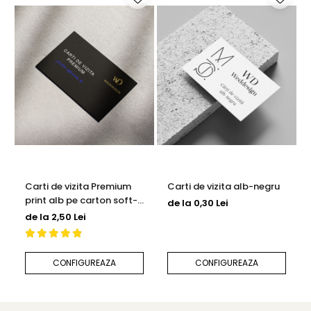
Carti de vizita Premium
Carti de vizita alb-negru
print alb pe carton soft-
de la 0,30 Lei
touch
de la 2,50 Lei
CONFIGUREAZA
CONFIGUREAZA