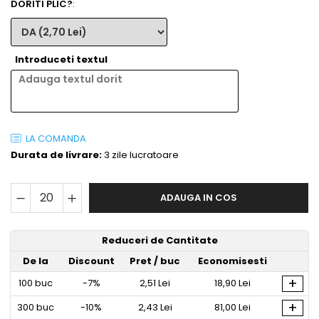
DORITI PLIC?
:
Introduceti textul
LA COMANDA
Durata de livrare:
3 zile lucratoare
ADAUGA IN COS
Reduceri de Cantitate
De la
Discount
Pret
/ buc
Economisesti
+
100
buc
-7%
2,51 Lei
18,90 Lei
+
300
buc
-10%
2,43 Lei
81,00 Lei