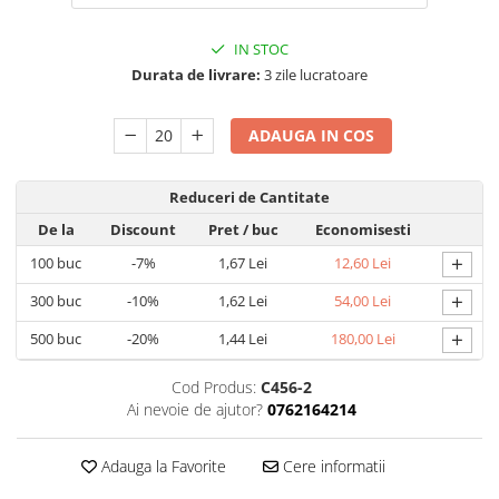
IN STOC
Durata de livrare:
3 zile lucratoare
ADAUGA IN COS
Reduceri de Cantitate
De la
Discount
Pret
/ buc
Economisesti
+
100
buc
-7%
1,67 Lei
12,60 Lei
+
300
buc
-10%
1,62 Lei
54,00 Lei
+
500
buc
-20%
1,44 Lei
180,00 Lei
Cod Produs:
C456-2
Ai nevoie de ajutor?
0762164214
Adauga la Favorite
Cere informatii