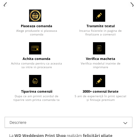
Plaseaza comanda
Transmite textul
Alege produsele si plaseaza
Incarca fisierele in pagina de
comanda
finalizare a comenzii
Achita comanda
Verifica macheta
Achita comanda pentru ca aceasta
Verifica modelul inainte de
sa intre in procesare
imprimare
Tiparirea comenzii
3000+ comenzi livrate
Dupa ce am primit acordul de
5 ani de experiență în print special
tiparire vom printa comanda ta
și finisaje premium
Descriere
La
WD Weddesign Print Shop
realizăm
felicitări pliate