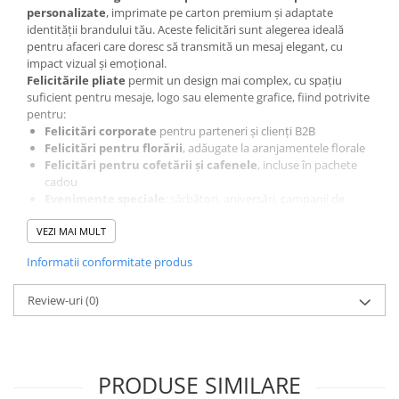
personalizate
, imprimate pe carton premium și adaptate
identității brandului tău. Aceste felicitări sunt alegerea ideală
pentru afaceri care doresc să transmită un mesaj elegant, cu
impact vizual și emoțional.
Felicitările pliate
permit un design mai complex, cu spațiu
suficient pentru mesaje, logo sau elemente grafice, fiind potrivite
pentru:
Felicitări corporate
pentru parteneri și clienți B2B
Felicitări pentru florării
, adăugate la aranjamentele florale
Felicitări pentru cofetării și cafenele
, incluse în pachete
cadou
Evenimente speciale
: sărbători, aniversări, campanii de
loialitate
Tipărim felicitările pe
VEZI MAI MULT
carton neted sau texturat
, cu opțiuni de
finisaje premium (folie aurie/argintie, print alb), astfel încât fiecare
Informatii conformitate produs
detaliu să reflecte profesionalism și rafinament.
Cu
felicitările pliate personalizate
, afacerea ta va transmite nu
doar un mesaj, ci și o experiență vizuală și tactilă de neuitat.
Review-uri
(0)
PRODUSE SIMILARE