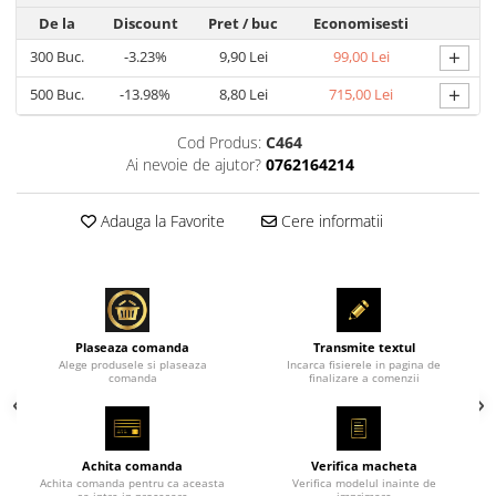
De la
Discount
Pret
/ buc
Economisesti
+
300
Buc.
-3.23%
9,90 Lei
99,00 Lei
+
500
Buc.
-13.98%
8,80 Lei
715,00 Lei
Cod Produs:
C464
Ai nevoie de ajutor?
0762164214
Adauga la Favorite
Cere informatii
Plaseaza comanda
Transmite textul
Alege produsele si plaseaza
Incarca fisierele in pagina de
comanda
finalizare a comenzii
Achita comanda
Verifica macheta
Achita comanda pentru ca aceasta
Verifica modelul inainte de