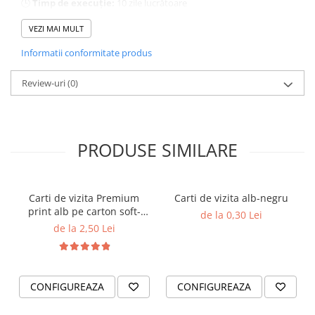
🕒
Timp de execuție:
10 zile lucrătoare
Fii memorabil la fiecare eveniment – alege șnururi personalizate
care comunică eleganță și profesionalism.
VEZI MAI MULT
Informatii conformitate produs
Review-uri
(0)
PRODUSE SIMILARE
Carti de vizita Premium
Carti de vizita alb-negru
print alb pe carton soft-
de la 0,30 Lei
touch
de la 2,50 Lei
CONFIGUREAZA
CONFIGUREAZA