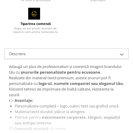
sa intre in procesare
imprimare
Tiparirea comenzii
Dupa ce am primit acordul de
tiparire vom printa comanda ta
Descriere
Adaugă un plus de profesionalism și coerență imaginii brandului
tău cu
șnururile personalizate pentru ecusoane
.
Realizate din material textil premium, aceste șnururi pot fi
personalizate cu
logo-ul, numele companiei sau sloganul tău
,
folosind tehnici de imprimare de înaltă calitate, rezistente la
uzură.
👉
Avantaje:
Personalizare completă – logo, culori, text sau grafică unică
Material textil durabil, plăcut la atingere
Potrivit pentru
evenimente corporate, târguri, expoziții
sau echipe interne
📦
Comandă minimă:
la cerere