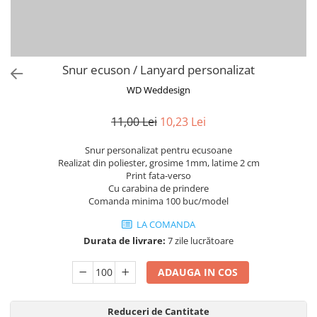
Semne de carte
Marturii cu citate
Alte produse nunta
Snur ecuson / Lanyard personalizat
WD Weddesign
11,00 Lei
10,23 Lei
Snur personalizat pentru ecusoane
Realizat din poliester, grosime 1mm, latime 2 cm
Print fata-verso
Cu carabina de prindere
Comanda minima 100 buc/model
LA COMANDA
Durata de livrare:
7 zile lucrătoare
ADAUGA IN COS
Reduceri de Cantitate