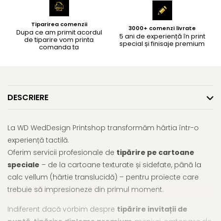
Tiparirea comenzii
3000+ comenzi livrate
Dupa ce am primit acordul
5 ani de experiență în print
de tiparire vom printa
special și finisaje premium
comanda ta
DESCRIERE
La WD WedDesign Printshop transformăm hârtia într-o
experiență tactilă.
Oferim servicii profesionale de
tipărire pe cartoane
speciale
– de la cartoane texturate și sidefate, până la
calc vellum (hârtie translucidă) – pentru proiecte care
trebuie să impresioneze din primul moment.
Indiferent dacă vorbim despre
tipărire invitații de