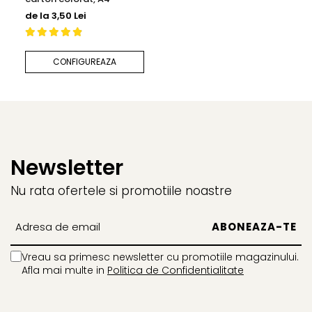
proiecte care trebuie să transmită lux fără a fi ostentative.
de la 3,50 Lei
Ideal pentru:
CONFIGUREAZA
✔ Invitații de nuntă moderne sau minimaliste
✔ Diplome festive
✔ Meniuri și materiale pentru evenimente premium
✔ Materiale de brand cu impact vizual
Newsletter
Tipărirea pe carton sidefat necesită experiență pentru a
Nu rata ofertele si promotiile noastre
menține claritatea culorilor și contrastul optim. Ajustăm
profilurile și setările de print pentru a obține culori uniforme
și profunzime vizuală.
Vreau sa primesc newsletter cu promotiile magazinului.
Tipărire pe calc vellum – eleganță translucidă
Afla mai multe in
Politica de Confidentialitate