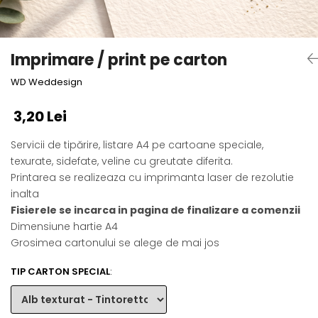
Semne de carte
Marturii cu citate
Alte produse nunta
Imprimare / print pe carton
WD Weddesign
3,20 Lei
Servicii de tipărire, listare A4 pe cartoane speciale,
texurate, sidefate, veline cu greutate diferita.
Printarea se realizeaza cu imprimanta laser de rezolutie
inalta
Fisierele se incarca in pagina de finalizare a comenzii
Dimensiune hartie A4
Grosimea cartonului se alege de mai jos
TIP CARTON SPECIAL
: