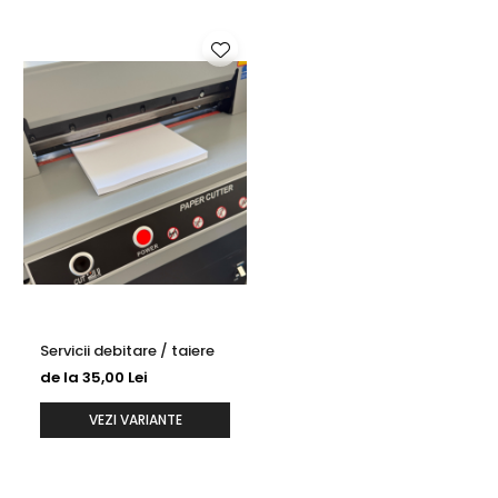
Cartonul texturat oferă profunzime și personalitate fiecărui
proiect. Suprafața sa reliefată adaugă un efect vizual și
tactil care transmite rafinament.
Recomandat pentru:
✔ Tipărire invitații de nuntă elegante
✔ Diplome și certificate premium
✔ Coperți pentru mape și prezentări
✔ Cartonașe pentru evenimente speciale
Servicii debitare / taiere
de la 35,00 Lei
Imprimăm astfel încât textura să fie pusă în valoare, fără
să încarce designul. Alegem setări și tehnici potrivite
VEZI VARIANTE
fiecărui tip de carton pentru a obține un rezultat clar,
intens și durabil.