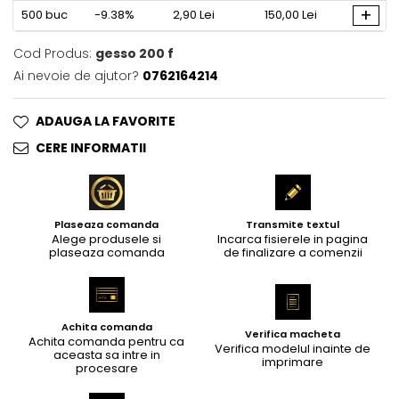
+
500
buc
-9.38%
2,90 Lei
150,00 Lei
Cod Produs:
gesso 200 f
Ai nevoie de ajutor?
0762164214
ADAUGA LA FAVORITE
CERE INFORMATII
Plaseaza comanda
Transmite textul
Alege produsele si
Incarca fisierele in pagina
plaseaza comanda
de finalizare a comenzii
Achita comanda
Verifica macheta
Achita comanda pentru ca
Verifica modelul inainte de
aceasta sa intre in
imprimare
procesare