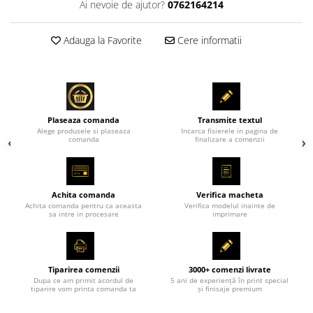
Ai nevoie de ajutor?
0762164214
Adauga la Favorite
Cere informatii
Plaseaza comanda
Transmite textul
Alege produsele si plaseaza
Incarca fisierele in pagina de
comanda
finalizare a comenzii
Achita comanda
Verifica macheta
Achita comanda pentru ca aceasta
Verifica modelul inainte de
sa intre in procesare
imprimare
Tiparirea comenzii
3000+ comenzi livrate
Dupa ce am primit acordul de
5 ani de experiență în print special
tiparire vom printa comanda ta
și finisaje premium