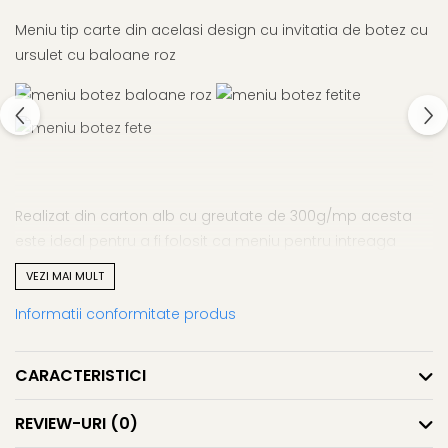
Meniu tip carte din acelasi design cu invitatia de botez cu
ursulet cu baloane roz
Realizat din carton alb cu greutate de 300g/mp acesta
este ideal pentru a fi folosit ca meniu pentru intreaga
masa.
VEZI MAI MULT
Dimeniune: 12 x 21 cm
Informatii conformitate produs
CARACTERISTICI
REVIEW-URI
(0)