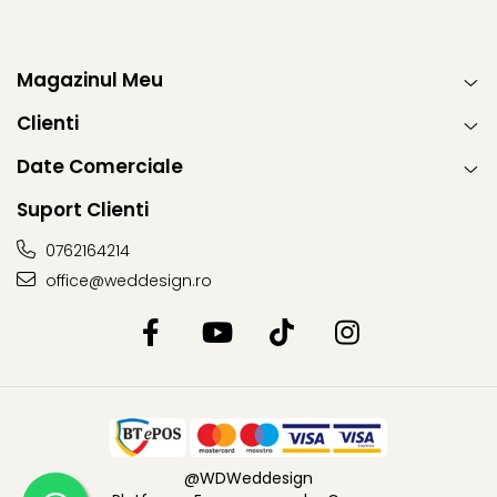
Magazinul Meu
Clienti
Date Comerciale
Suport Clienti
0762164214
office@weddesign.ro
@WDWeddesign