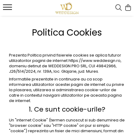
PRODUSE PENTRU AFACERI
PRODUSE PAPETARIE
NUNTA
BOTEZ
Politica Cookies
CARTI DE VIZITA
CARTON SPECIAL
Invitatii nunta
Invitatii botez
FLYERE / FLUTURASI
PLICURI INVITATII
Colectia invitatii florale
INVITATII BOTEZ BAIETI
Colectia invitatii moderne
INVITATII BOTEZ FETE
PLIANTE
SIGILII CEARA
Prezenta Politica privind fisierele cookies se aplica tuturor
Colectia Invitatii Luxury
Invitatii online botez
CARD FIDELITATE
utilizatorilor paginii de internet
https://www.weddesign.ro
,
Invitatii online
Meniuri botez
domeniu detinut de WEDDESIGN PRO SRL, CUI 49842966,
MAPE PERSONALIZATE
J26/514/2024, nr. 139A, loc. Glajarie, jud. Mures.
Plicuri de bani/ Placecard-uri
Plicuri de bani/ Placecard botez
AFISE
Informatiile prezentate in continuare au ca scop
Meniuri pentru nunta
Numere botez
informarea utilizatorilor acestei pagini de internet cu privire
DIPLOME
la plasarea, utilizarea si administrarea cookie-urilor de
Numere mese
Lista invitati botez
catre in contextul navigarii utilizatorilor pe aceasta pagina
ECUSOANE PERSONALIZATE
Panouri intrare
de internet.
FELICITARI PERSONALIZATE
1. Ce sunt cookie-urile?
Lista de invitati organizare mese
Panouri intampinare
Un "internet Cookie" (termen cunoscut si sub denumirea de
Etichete marturii
"browser cookie" sau "HTTP cookie" ori pur si simplu
"cookie") reprezinta un fisier de mici dimensiuni, format din