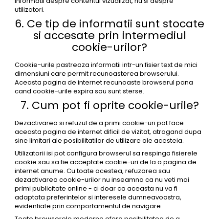
informatii despre contentul vizualizat, nu si despre
utilizatori.
6. Ce tip de informatii sunt stocate
si accesate prin intermediul
cookie-urilor?
Cookie-urile pastreaza informatii intr-un fisier text de mici
dimensiuni care permit recunoasterea browserului.
Aceasta pagina de internet recunoaste browserul pana
cand cookie-urile expira sau sunt sterse.
7. Cum pot fi oprite cookie-urile?
Dezactivarea si refuzul de a primi cookie-uri pot face
aceasta pagina de internet dificil de vizitat, atragand dupa
sine limitari ale posibilitatilor de utilizare ale acesteia.
Utilizatorii isi pot configura browserul sa respinga fisierele
cookie sau sa fie acceptate cookie-uri de la o pagina de
internet anume. Cu toate acestea, refuzarea sau
dezactivarea cookie-urilor nu inseamna ca nu veti mai
primi publicitate online - ci doar ca aceasta nu va fi
adaptata preferintelor si interesele dumneavoastra,
evidentiate prin comportamentul de navigare.
Toate browserele moderne ofera posibilitatea de a