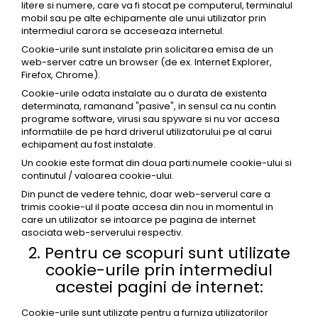
Semne de carte
litere si numere, care va fi stocat pe computerul, terminalul
mobil sau pe alte echipamente ale unui utilizator prin
Marturii cu citate
intermediul carora se acceseaza internetul.
Alte produse nunta
Cookie-urile sunt instalate prin solicitarea emisa de un
web-server catre un browser (de ex. Internet Explorer,
Firefox, Chrome).
Cookie-urile odata instalate au o durata de existenta
determinata, ramanand "pasive", in sensul ca nu contin
programe software, virusi sau spyware si nu vor accesa
informatiile de pe hard driverul utilizatorului pe al carui
echipament au fost instalate.
Un cookie este format din doua parti:numele cookie-ului si
continutul / valoarea cookie-ului.
Din punct de vedere tehnic, doar web-serverul care a
trimis cookie-ul il poate accesa din nou in momentul in
care un utilizator se intoarce pe pagina de internet
asociata web-serverului respectiv.
2. Pentru ce scopuri sunt utilizate
cookie-urile prin intermediul
acestei pagini de internet:
Cookie-urile sunt utilizate pentru a furniza utilizatorilor