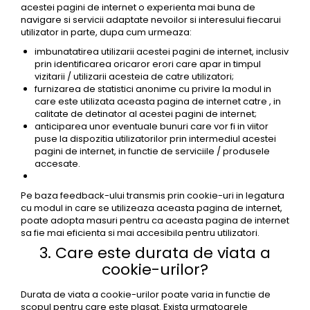
acestei pagini de internet o experienta mai buna de
navigare si servicii adaptate nevoilor si interesului fiecarui
utilizator in parte, dupa cum urmeaza:
imbunatatirea utilizarii acestei pagini de internet, inclusiv
prin identificarea oricaror erori care apar in timpul
vizitarii / utilizarii acesteia de catre utilizatori;
furnizarea de statistici anonime cu privire la modul in
care este utilizata aceasta pagina de internet catre , in
calitate de detinator al acestei pagini de internet;
anticiparea unor eventuale bunuri care vor fi in viitor
puse la dispozitia utilizatorilor prin intermediul acestei
pagini de internet, in functie de serviciile / produsele
accesate.
Pe baza feedback-ului transmis prin cookie-uri in legatura
cu modul in care se utilizeaza aceasta pagina de internet,
poate adopta masuri pentru ca aceasta pagina de internet
sa fie mai eficienta si mai accesibila pentru utilizatori.
3. Care este durata de viata a
cookie-urilor?
Durata de viata a cookie-urilor poate varia in functie de
scopul pentru care este plasat. Exista urmatoarele