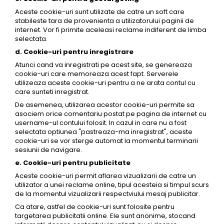
Aceste cookie-uri sunt utilizate de catre un soft care
stabileste tara de provenienta a utilizatorului paginii de
internet. Vor fi primite aceleasi reclame indiferent de limba
selectata.
d. Cookie-uri pentru inregistrare
Atunci cand va inregistrati pe acest site, se genereaza
cookie-uri care memoreaza acest fapt. Serverele
utilizeaza aceste cookie-uri pentru a ne arata contul cu
care sunteti inregistrat.
De asemenea, utilizarea acestor cookie-uri permite sa
asociem orice comentariu postat pe pagina de internet cu
username-ul contului folosit. In cazul in care nu a fost
selectata optiunea "pastreaza-ma inregistrat", aceste
cookie-uri se vor sterge automat la momentul terminarii
sesiunii de navigare.
e. Cookie-uri pentru publicitate
Aceste cookie-uri permit aflarea vizualizarii de catre un
utilizator a unei reclame online, tipul acesteia si timpul scurs
de la momentul vizualizarii respectviului mesaj publicitar.
Ca atare, astfel de cookie-uri sunt folosite pentru
targetarea publicitatii online. Ele sunt anonime, stocand