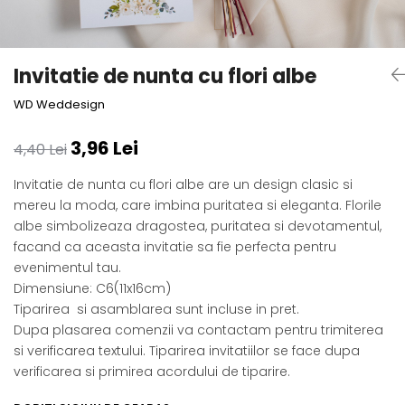
Semne de carte
Marturii cu citate
Alte produse nunta
Invitatie de nunta cu flori albe
WD Weddesign
3,96 Lei
4,40 Lei
Invitatie de nunta cu flori albe are un design clasic si
mereu la moda, care imbina puritatea si eleganta. Florile
albe simbolizeaza dragostea, puritatea si devotamentul,
facand ca aceasta invitatie sa fie perfecta pentru
evenimentul tau.
Dimensiune: C6(11x16cm)
Tiparirea si asamblarea sunt incluse in pret.
Dupa plasarea comenzii va contactam pentru trimiterea
si verificarea textului. Tiparirea invitatiilor se face dupa
verificarea si primirea acordului de tiparire.