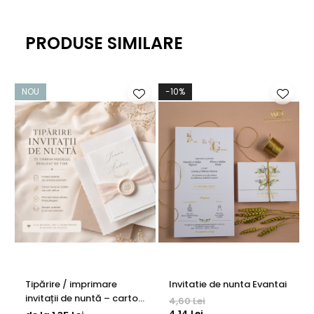
PRODUSE SIMILARE
NOU
-10%
-
Tipărire / imprimare
Invitatie de nunta Evantai
invitații de nuntă – carton
4,60 Lei
texturat, sidefat și calc
4,14 Lei