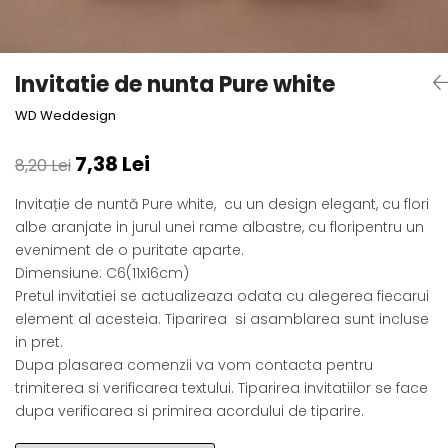
Semne de carte
Marturii cu citate
Alte produse nunta
Invitatie de nunta Pure white
WD Weddesign
7,38 Lei
8,20 Lei
Invitație de nuntă Pure white, cu un design elegant, cu flori
albe aranjate in jurul unei rame albastre, cu floripentru un
eveniment de o puritate aparte.
Dimensiune: C6(11x16cm)
Pretul invitatiei se actualizeaza odata cu alegerea fiecarui
element al acesteia. Tiparirea si asamblarea sunt incluse
in pret.
Dupa plasarea comenzii va vom contacta pentru
trimiterea si verificarea textului. Tiparirea invitatiilor se face
dupa verificarea si primirea acordului de tiparire.