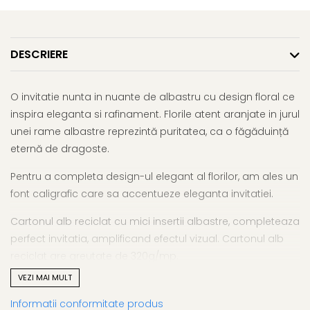
DESCRIERE
O invitatie nunta in nuante de albastru cu design floral ce
inspira eleganta si rafinament. Florile atent aranjate in jurul
unei rame albastre reprezintă puritatea, ca o făgăduință
eternă de dragoste.
Pentru a completa design-ul elegant al florilor, am ales un
font caligrafic care sa accentueze eleganta invitatiei.
Cartonul alb reciclat cu mici insertii albastre, completeaza
perfect invitatia, amplificand efectul vizual. Cartonul alb
reciclat are greutate de 320g/mp.
VEZI MAI MULT
Informatii conformitate produs