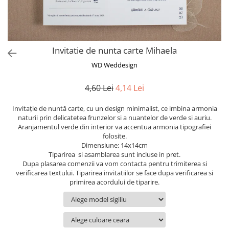
Semne de carte
Marturii cu citate
Alte produse nunta
Invitatie de nunta carte Mihaela
WD Weddesign
4,60 Lei
4,14 Lei
Invitație de nuntă carte, cu un design minimalist, ce imbina armonia
naturii prin delicatetea frunzelor si a nuantelor de verde si auriu.
Aranjamentul verde din interior va accentua armonia tipografiei
folosite.
Dimensiune: 14x14cm
Tiparirea si asamblarea sunt incluse in pret.
Dupa plasarea comenzii va vom contacta pentru trimiterea si
verificarea textului. Tiparirea invitatiilor se face dupa verificarea si
primirea acordului de tiparire.