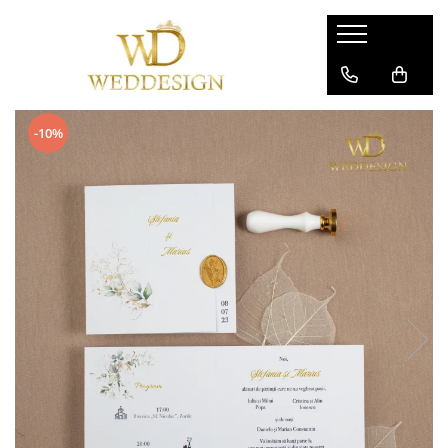
PRODUSE PENTRU AFACERI
PRODUSE PAPETARIE
NUNTA
BOTEZ
CARTI DE VIZITA
CARTON SPECIAL
Invitatii nunta
Invitatii botez
-10%
FLYERE / FLUTURASI
PLICURI INVITATII
Colectia invitatii florale
INVITATII BOTEZ BAIETI
Colectia invitatii moderne
INVITATII BOTEZ FETE
PLIANTE
SIGILII CEARA
Colectia Invitatii Luxury
Invitatii online botez
CARD FIDELITATE
Invitatii online
Meniuri botez
MAPE PERSONALIZATE
Plicuri de bani/ Placecard-uri
Plicuri de bani/ Placecard botez
AFISE
Meniuri pentru nunta
Numere botez
DIPLOME
Numere mese
Lista invitati botez
ECUSOANE PERSONALIZATE
Panouri intrare
FELICITARI PERSONALIZATE
Lista de invitati organizare mese
Panouri intampinare
Etichete marturii