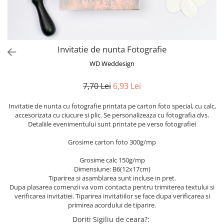
Semne de carte
Marturii cu citate
Alte produse nunta
Invitatie de nunta Fotografie
WD Weddesign
7,70 Lei
6,93 Lei
Invitatie de nunta cu fotografie printata pe carton foto special, cu calc,
accesorizata cu ciucure si plic. Se personalizeaza cu fotografia dvs.
Detaliile evenimentului sunt printate pe verso fotografiei
Grosime carton foto 300g/mp
Grosime calc 150g/mp
Dimensiune: B6(12x17cm)
Tiparirea si asamblarea sunt incluse in pret.
Dupa plasarea comenzii va vom contacta pentru trimiterea textului si
verificarea invitatiei. Tiparirea invitatiilor se face dupa verificarea si
primirea acordului de tiparire.
Doriti Sigiliu de ceara?
: