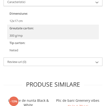
Caracteristici
Dimensiune:
12x17 cm
Greutate carton:
300 g/mp
Tip carton:
Neted
Review-uri
(0)
PRODUSE SIMILARE
Invitatie de nunta Black &
Plic de bani Greenery vibes
-10%
White