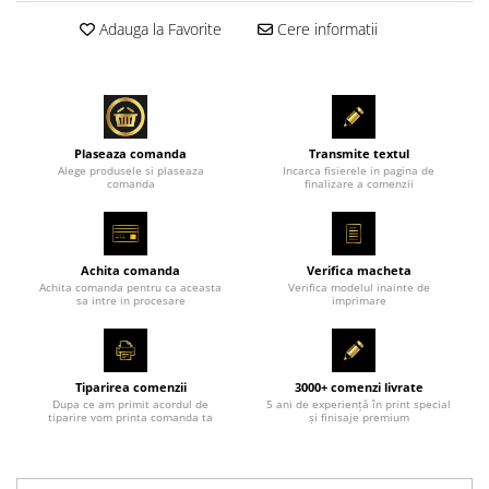
Adauga la Favorite
Cere informatii
Plaseaza comanda
Transmite textul
Alege produsele si plaseaza
Incarca fisierele in pagina de
comanda
finalizare a comenzii
Achita comanda
Verifica macheta
Achita comanda pentru ca aceasta
Verifica modelul inainte de
sa intre in procesare
imprimare
Tiparirea comenzii
3000+ comenzi livrate
Dupa ce am primit acordul de
5 ani de experiență în print special
tiparire vom printa comanda ta
și finisaje premium