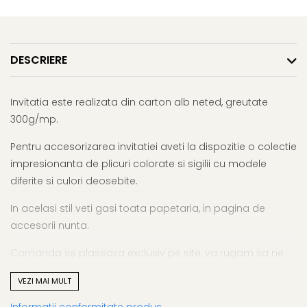
DESCRIERE
Invitatia este realizata din carton alb neted, greutate
300g/mp.
Pentru accesorizarea invitatiei aveti la dispozitie o colectie
impresionanta de plicuri colorate si sigilii cu modele
diferite si culori deosebite.
In acelasi stil veti gasi toata papetaria, in pagina de
accesorii nunta.
Comanda se plaseaza exclusiv pe site, va rugam sa ne
trimiteti textul final cu diacritice. Dupa plasarea comenzii
VEZI MAI MULT
va vom contacta pentru a verifica modelul. Achitarea
acesteia se face inainte de a fi tiparita.
Informatii conformitate produs