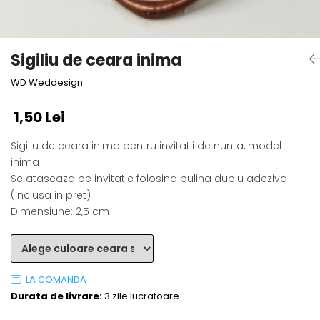
Semne de carte
Marturii cu citate
Alte produse nunta
Sigiliu de ceara inima
WD Weddesign
1,50 Lei
Sigiliu de ceara inima pentru invitatii de nunta, model
inima
Se ataseaza pe invitatie folosind bulina dublu adeziva
(inclusa in pret)
Dimensiune: 2,5 cm
LA COMANDA
Durata de livrare:
3 zile lucratoare