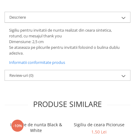
Descriere
Sigiliu pentru invitatii de nunta realizat din ceara sintetica,
rotund, cu mesajul thank you
Dimensiune: 2,5 cm
Se ataseaza pe plicurile pentru invitatii folosind o bulina dublu
adeziva.
Informatii conformitate produs
Review-uri
(0)
PRODUSE SIMILARE
Invitatie de nunta Black &
Sigiliu de ceara Picioruse
-10%
White
1,50 Lei