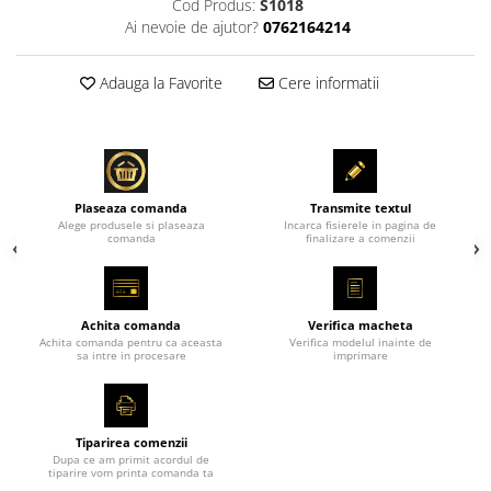
Cod Produs:
S1018
Ai nevoie de ajutor?
0762164214
Adauga la Favorite
Cere informatii
Plaseaza comanda
Transmite textul
Alege produsele si plaseaza
Incarca fisierele in pagina de
comanda
finalizare a comenzii
Achita comanda
Verifica macheta
Achita comanda pentru ca aceasta
Verifica modelul inainte de
sa intre in procesare
imprimare
Tiparirea comenzii
Dupa ce am primit acordul de
tiparire vom printa comanda ta