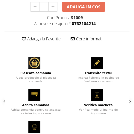
ADAUGA IN COS
Cod Produs:
S1009
Ai nevoie de ajutor?
0762164214
Adauga la Favorite
Cere informatii
Plaseaza comanda
Transmite textul
Alege produsele si plaseaza
Incarca fisierele in pagina de
comanda
finalizare a comenzii
Achita comanda
Verifica macheta
Achita comanda pentru ca aceasta
Verifica modelul inainte de
sa intre in procesare
imprimare