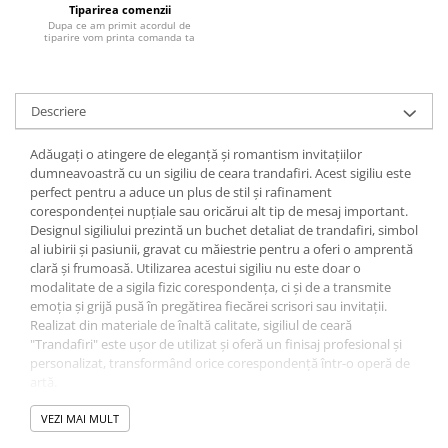
Tiparirea comenzii
Dupa ce am primit acordul de
tiparire vom printa comanda ta
Descriere
Adăugați o atingere de eleganță și romantism invitațiilor
dumneavoastră cu un sigiliu de ceara trandafiri. Acest sigiliu este
perfect pentru a aduce un plus de stil și rafinament
corespondenței nupțiale sau oricărui alt tip de mesaj important.
Designul sigiliului prezintă un buchet detaliat de trandafiri, simbol
al iubirii și pasiunii, gravat cu măiestrie pentru a oferi o amprentă
clară și frumoasă. Utilizarea acestui sigiliu nu este doar o
modalitate de a sigila fizic corespondența, ci și de a transmite
emoția și grijă pusă în pregătirea fiecărei scrisori sau invitații.
Realizat din materiale de înaltă calitate, sigiliul de ceară
"Trandafiri" este ușor de utilizat și oferă un finisaj profesional și
personalizat, transformând orice corespondență într-o operă de
artă.
Dimensiune: 2,5 cm
Pe spate au aplicata bulina din banda dublu adeziva.
VEZI MAI MULT