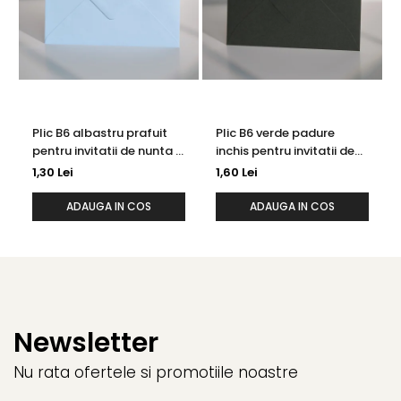
Plic B6 albastru prafuit
Plic B6 verde padure
pentru invitatii de nunta /
inchis pentru invitatii de
felicitari
nunta / felicitari
1,30 Lei
1,60 Lei
ADAUGA IN COS
ADAUGA IN COS
Newsletter
Nu rata ofertele si promotiile noastre