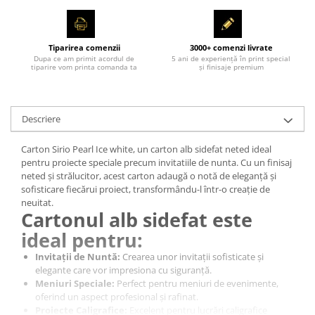
Tiparirea comenzii
3000+ comenzi livrate
Dupa ce am primit acordul de
5 ani de experiență în print special
tiparire vom printa comanda ta
și finisaje premium
Descriere
Carton Sirio Pearl Ice white, un carton alb sidefat neted ideal
pentru proiecte speciale precum invitatiile de nunta.
Cu un finisaj
neted și strălucitor, acest carton adaugă o notă de eleganță și
sofisticare fiecărui proiect, transformându-l într-o creație de
neuitat.
Cartonul alb sidefat este
ideal pentru:
Invitații de Nuntă:
Crearea unor invitații sofisticate și
elegante care vor impresiona cu siguranță.
Meniuri Speciale:
Perfect pentru meniuri de evenimente,
oferind un aspect profesional și rafinat.
Proiecte Caligrafice:
Excelent pentru lucrări caligrafice