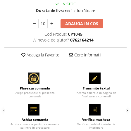
IN STOC
Durata de livrare:
1 zi lucrătoare
ADAUGA IN COS
Cod Produs:
CP1045
Ai nevoie de ajutor?
0762164214
Adauga la Favorite
Cere informatii
Plaseaza comanda
Transmite textul
Alege produsele si plaseaza
Incarca fisierele in pagina de
comanda
finalizare a comenzii
Achita comanda
Verifica macheta
Achita comanda pentru ca aceasta
Verifica modelul inainte de
sa intre in procesare
imprimare