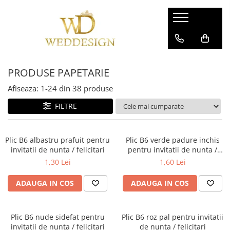
PRODUSE PENTRU AFACERI
PRODUSE PAPETARIE
NUNTA
BOTEZ
CARTI DE VIZITA
CARTON SPECIAL
Invitatii nunta
Invitatii botez
PRODUSE PAPETARIE
FLYERE / FLUTURASI
PLICURI INVITATII
Colectia invitatii florale
INVITATII BOTEZ BAIETI
Colectia invitatii moderne
INVITATII BOTEZ FETE
PLIANTE
SIGILII CEARA
Afiseaza:
1-
24
din
38
produse
Colectia Invitatii Luxury
Invitatii online botez
CARD FIDELITATE
FILTRE
Invitatii online
Meniuri botez
MAPE PERSONALIZATE
Plicuri de bani/ Placecard-uri
Plicuri de bani/ Placecard botez
AFISE
Plic B6 albastru prafuit pentru
Plic B6 verde padure inchis
Meniuri pentru nunta
Numere botez
invitatii de nunta / felicitari
pentru invitatii de nunta /
DIPLOME
Numere mese
Lista invitati botez
felicitari
1,30 Lei
1,60 Lei
ECUSOANE PERSONALIZATE
Panouri intrare
FELICITARI PERSONALIZATE
ADAUGA IN COS
ADAUGA IN COS
Lista de invitati organizare mese
Panouri intampinare
Etichete marturii
Plic B6 nude sidefat pentru
Plic B6 roz pal pentru invitatii
invitatii de nunta / felicitari
de nunta / felicitari