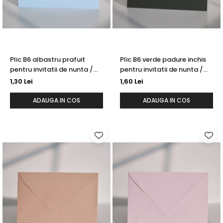
Semne de carte
Marturii cu citate
Alte produse nunta
Plic B6 albastru prafuit
Plic B6 verde padure inchis
pentru invitatii de nunta /
pentru invitatii de nunta /
felicitari
felicitari
1,30 Lei
1,60 Lei
ADAUGA IN COS
ADAUGA IN COS