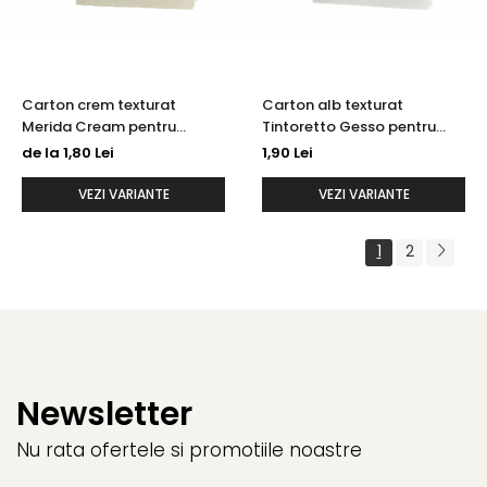
Carton crem texturat
Carton alb texturat
Merida Cream pentru
Tintoretto Gesso pentru
invitatii de nunta
invitatii de nunta
de la 1,80 Lei
1,90 Lei
VEZI VARIANTE
VEZI VARIANTE
1
2
Newsletter
Nu rata ofertele si promotiile noastre