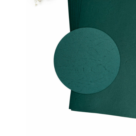
Semne de carte
Marturii cu citate
Alte produse nunta