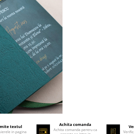
Achita comanda
mite textul
Ve
Achita comanda pentru ca
sierele in pagina
Verifi
aceasta sa intre in