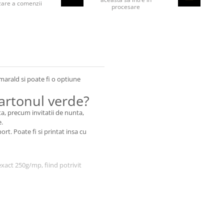
izare a comenzii
procesare
arald si poate fi o optiune
artonul verde?
a, precum invitatii de nunta,
e.
ort. Poate fi si printat insa cu
xact 250g/mp, fiind potrivit