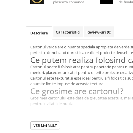
plaseaza comanda
de final
Caracteristici
Review-uri
(0)
Descriere
Cartonul verde are o nuanta speciala apropiata de verde sm
perfecta atunci cand doresti sa realizezi proiecte deosebite
Ce putem realiza folosind c
Cartonul poate fi folosit atat pentru papetarie pentru nunt
meniuri, placecarduri cat si pentru diferite proiecte creativ
Cartonul este texturat si este ideal pentru a fi folosit ca sup
anumite limite impuse de aceasta textura.
Ce grosime are cartonul?
Grosimea cartonului este data de greutatea acestuia, mai e
pentru invitatii de nunta.
VEZI MAI MULT