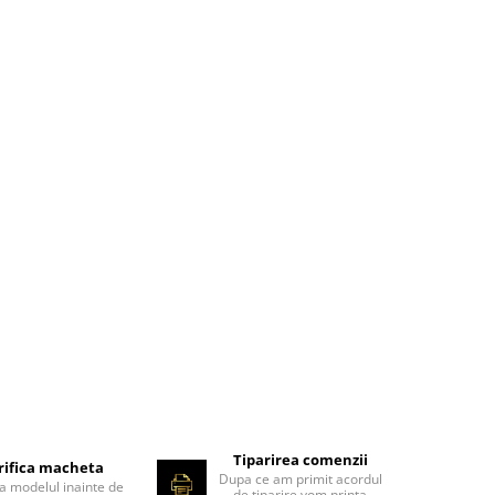
Tiparirea comenzii
rifica macheta
Dupa ce am primit acordul
ca modelul inainte de
de tiparire vom printa