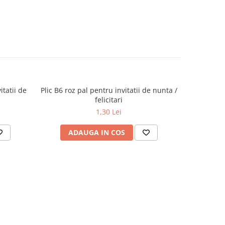
itatii de
Plic B6 roz pal pentru invitatii de nunta /
Plic B6 al
felicitari
1,30 Lei
ADAUGA IN COS
AD