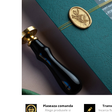
Plaseaza comanda
Trans
Alege produsele si
Incarca fi