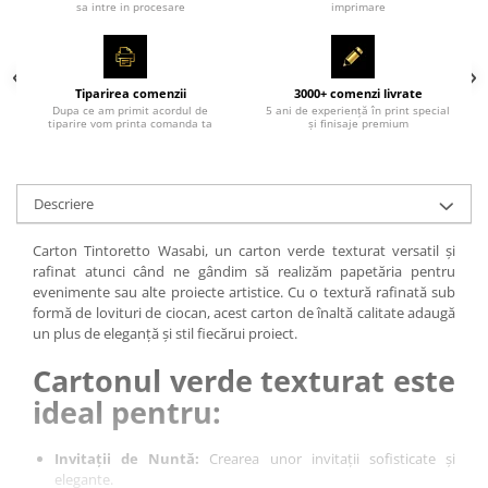
sa intre in procesare
imprimare
Tiparirea comenzii
3000+ comenzi livrate
Dupa ce am primit acordul de
5 ani de experiență în print special
tiparire vom printa comanda ta
și finisaje premium
Descriere
Carton Tintoretto Wasabi, un carton verde texturat versatil și
rafinat atunci când ne gândim să realizăm papetăria pentru
evenimente sau alte proiecte artistice. Cu o textură rafinată sub
formă de lovituri de ciocan, acest carton de înaltă calitate adaugă
un plus de eleganță și stil fiecărui proiect.
Cartonul verde texturat este
ideal pentru:
Invitații de Nuntă:
Crearea unor invitații sofisticate și
elegante.