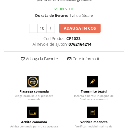
IN STOC
Durata de livrare:
1 zi lucrătoare
ADAUGA IN COS
Cod Produs:
CP1023
Ai nevoie de ajutor?
0762164214
Adauga la Favorite
Cere informatii
Plaseaza comanda
Transmite textul
Alege produsele si plaseaza
Incarca fisierele in pagina de
comanda
finalizare a comenzii
Achita comanda
Verifica macheta
Achita comanda pentru ca aceasta
Verifica modelul inainte de