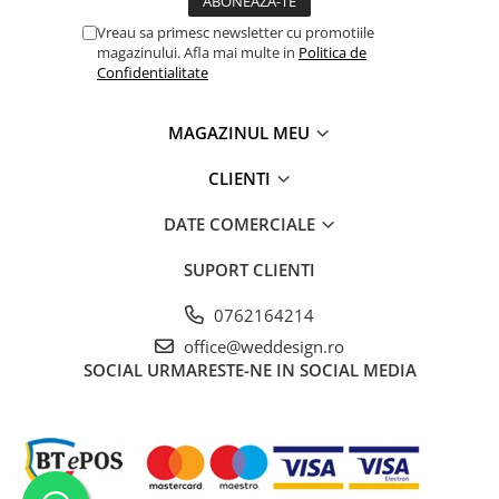
Transformați fiecare eveniment într-unul de neuitat cu ajutorul
cartonului verde texturat, alegerea perfectă pentru invitații de
Vreau sa primesc newsletter cu promotiile
nuntă și alte creații artistice.
magazinului. Afla mai multe in
Politica de
Confidentialitate
MAGAZINUL MEU
CLIENTI
DATE COMERCIALE
SUPORT CLIENTI
0762164214
office@weddesign.ro
SOCIAL
URMARESTE-NE IN SOCIAL MEDIA