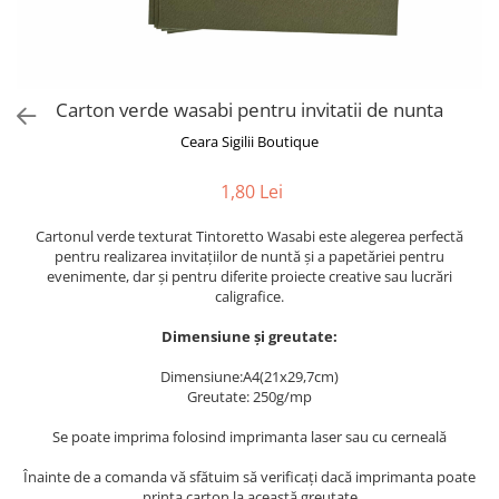
Semne de carte
Marturii cu citate
Alte produse nunta
Carton verde wasabi pentru invitatii de nunta
Ceara Sigilii Boutique
1,80 Lei
Cartonul verde texturat Tintoretto Wasabi este alegerea perfectă
pentru realizarea invitațiilor de nuntă și a papetăriei pentru
evenimente, dar și pentru diferite proiecte creative sau lucrări
caligrafice.
Dimensiune și greutate:
Dimensiune:A4(21x29,7cm)
Greutate: 250g/mp
Se poate imprima folosind imprimanta laser sau cu cerneală
Înainte de a comanda vă sfătuim să verificați dacă imprimanta poate
printa carton la această greutate