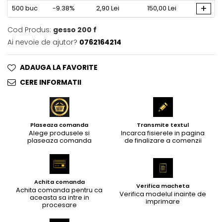
+
500
buc
-9.38%
2,90 Lei
150,00 Lei
Cod Produs:
gesso 200 f
Ai nevoie de ajutor?
0762164214
ADAUGA LA FAVORITE
CERE INFORMATII
Plaseaza comanda
Transmite textul
Alege produsele si
Incarca fisierele in pagina
plaseaza comanda
de finalizare a comenzii
Achita comanda
Verifica macheta
Achita comanda pentru ca
Verifica modelul inainte de
aceasta sa intre in
imprimare
procesare