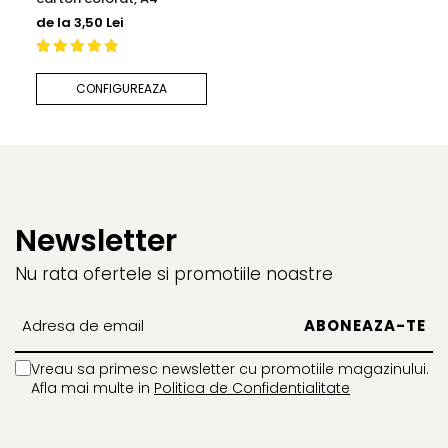
proiecte care trebuie să transmită lux fără a fi ostentative.
de la 3,50 Lei
Ideal pentru:
CONFIGUREAZA
✔ Invitații de nuntă moderne sau minimaliste
✔ Diplome festive
✔ Meniuri și materiale pentru evenimente premium
✔ Materiale de brand cu impact vizual
Newsletter
Tipărirea pe carton sidefat necesită experiență pentru a
Nu rata ofertele si promotiile noastre
menține claritatea culorilor și contrastul optim. Ajustăm
profilurile și setările de print pentru a obține culori uniforme
și profunzime vizuală.
Vreau sa primesc newsletter cu promotiile magazinului.
Tipărire pe calc vellum – eleganță translucidă
Afla mai multe in
Politica de Confidentialitate