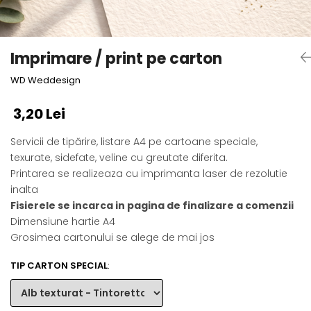
Semne de carte
Marturii cu citate
Alte produse nunta
Imprimare / print pe carton
WD Weddesign
3,20 Lei
Servicii de tipărire, listare A4 pe cartoane speciale,
texurate, sidefate, veline cu greutate diferita.
Printarea se realizeaza cu imprimanta laser de rezolutie
inalta
Fisierele se incarca in pagina de finalizare a comenzii
Dimensiune hartie A4
Grosimea cartonului se alege de mai jos
TIP CARTON SPECIAL
: