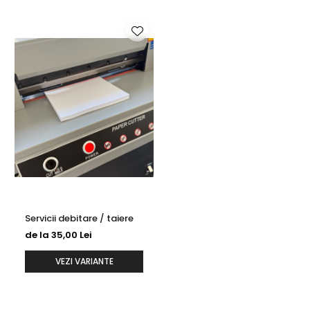
Cartonul texturat oferă profunzime și personalitate fiecărui
proiect. Suprafața sa reliefată adaugă un efect vizual și
tactil care transmite rafinament.
Recomandat pentru:
✔ Tipărire invitații de nuntă elegante
✔ Diplome și certificate premium
✔ Coperți pentru mape și prezentări
✔ Cartonașe pentru evenimente speciale
Servicii debitare / taiere
de la 35,00 Lei
Imprimăm astfel încât textura să fie pusă în valoare, fără
să încarce designul. Alegem setări și tehnici potrivite
VEZI VARIANTE
fiecărui tip de carton pentru a obține un rezultat clar,
intens și durabil.