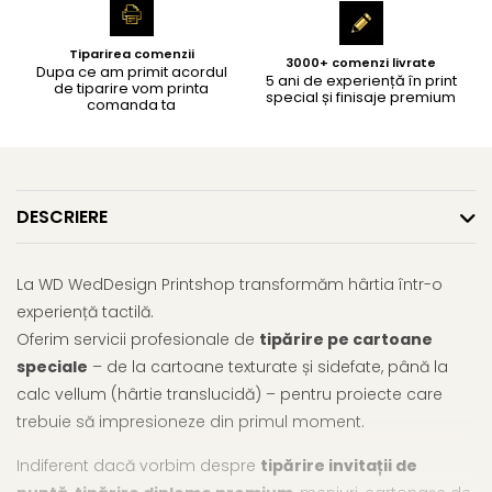
Tiparirea comenzii
3000+ comenzi livrate
Dupa ce am primit acordul
5 ani de experiență în print
de tiparire vom printa
special și finisaje premium
comanda ta
DESCRIERE
La WD WedDesign Printshop transformăm hârtia într-o
experiență tactilă.
Oferim servicii profesionale de
tipărire pe cartoane
speciale
– de la cartoane texturate și sidefate, până la
calc vellum (hârtie translucidă) – pentru proiecte care
trebuie să impresioneze din primul moment.
Indiferent dacă vorbim despre
tipărire invitații de