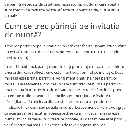
Semne de carte
de părinți decedați, divorțați sau recăsătoriți, modul în care aceștia
Marturii cu citate
sunt trecuți pe invitație poate reflecta nu doar tradiția, ci și relațiile
actuale
Alte produse nunta
Cum se trec părinții pe invitația
de nuntă?
Trecerea părinților pe invitația de nuntă este foarte ușoară atunci când
nu există o situație deosebită și putem opta pentru un text simplu
pentru invitație.
În mod tradițional, părinții sunt trecuți pe invitație după miri, conform
unei ordini care reflectă cine este menționat primul pe invitație. Dacă
mireasa este prima, părinții ei vor fi menționați înaintea părinților
mirelui. De asemenea, ordinea în care sunt trecute numele părinților
poate varia în funcție de cultură sau tradiție. În unele familii, se pune
accent pe ordinea sexului – femeile sunt menționate înaintea
bărbaților, iar în altele, ordinea este determinată de gradul de
implicare financiară sau socială în nuntă. De asemenea, vom avea grija
ca acestia sa fie trecuti in aceeasi ordine cu mirii, daca mireasa este
prima, atunci femeile vor fi trecute primele, iar daca mirele este primul,
vor fi trecuti barbatii. Un exemplu de text il regasiti mai jos: