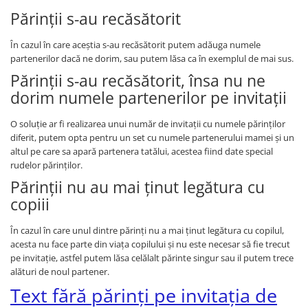
Părinții s-au recăsătorit
În cazul în care aceștia s-au recăsătorit putem adăuga numele
partenerilor dacă ne dorim, sau putem lăsa ca în exemplul de mai sus.
Părinții s-au recăsătorit, însa nu ne
dorim numele partenerilor pe invitații
O soluție ar fi realizarea unui număr de invitații cu numele părinților
diferit, putem opta pentru un set cu numele partenerului mamei și un
altul pe care sa apară partenera tatălui, acestea fiind date special
rudelor părinților.
Părinții nu au mai ținut legătura cu
copiii
În cazul în care unul dintre părinți nu a mai ținut legătura cu copilul,
acesta nu face parte din viața copilului și nu este necesar să fie trecut
pe invitație, astfel putem lăsa celălalt părinte singur sau il putem trece
alături de noul partener.
Text fără părinți pe invitația de