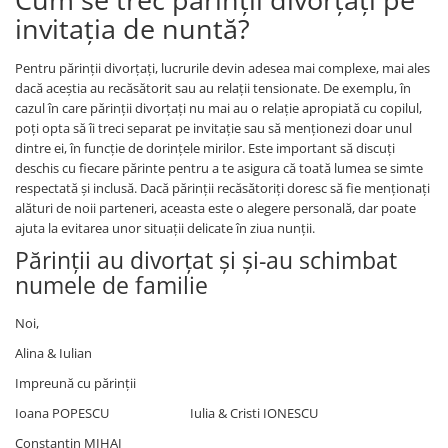
invitația de nuntă?
Pentru părinții divorțați, lucrurile devin adesea mai complexe, mai ales
dacă aceștia au recăsătorit sau au relații tensionate. De exemplu, în
cazul în care părinții divorțați nu mai au o relație apropiată cu copilul,
poți opta să îi treci separat pe invitație sau să menționezi doar unul
dintre ei, în funcție de dorințele mirilor. Este important să discuți
deschis cu fiecare părinte pentru a te asigura că toată lumea se simte
respectată și inclusă. Dacă părinții recăsătoriți doresc să fie menționați
alături de noii parteneri, aceasta este o alegere personală, dar poate
ajuta la evitarea unor situații delicate în ziua nunții.
Părinții au divorțat și și-au schimbat
numele de familie
Noi,
Alina & Iulian
Impreună cu părinții
Ioana POPESCU Iulia & Cristi IONESCU
Constantin MIHAI