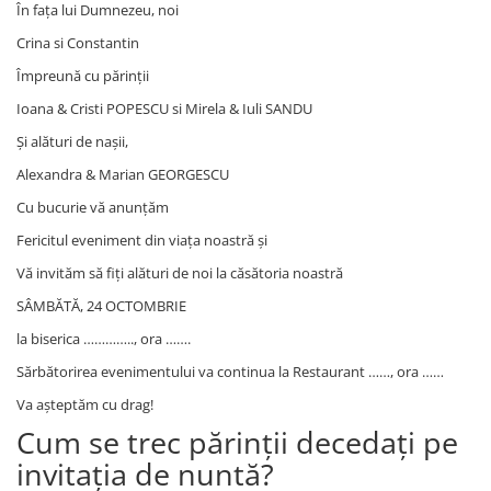
În fața lui Dumnezeu, noi
Crina si Constantin
Împreună cu părinții
Ioana & Cristi POPESCU si Mirela & Iuli SANDU
Și alături de nașii,
Alexandra & Marian GEORGESCU
Cu bucurie vă anunțăm
Fericitul eveniment din viața noastră și
Vă invităm să fiți alături de noi la căsătoria noastră
SÂMBĂTĂ, 24 OCTOMBRIE
la biserica ………….., ora …….
Sărbătorirea evenimentului va continua la Restaurant ……, ora ……
Va așteptăm cu drag!
Cum se trec părinții decedați pe
invitația de nuntă?