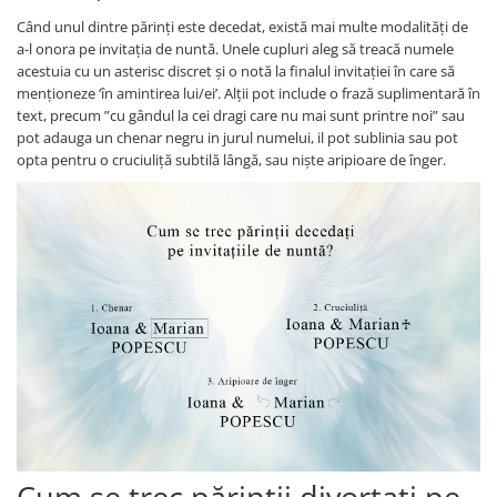
Când unul dintre părinți este decedat, există mai multe modalități de
a-l onora pe invitația de nuntă. Unele cupluri aleg să treacă numele
acestuia cu un asterisc discret și o notă la finalul invitației în care să
menționeze ‘în amintirea lui/ei’. Alții pot include o frază suplimentară în
text, precum ”cu gândul la cei dragi care nu mai sunt printre noi” sau
pot adauga un chenar negru in jurul numelui, il pot sublinia sau pot
opta pentru o cruciuliță subtilă lângă, sau niște aripioare de înger.
Cum se trec părinții divorțați pe