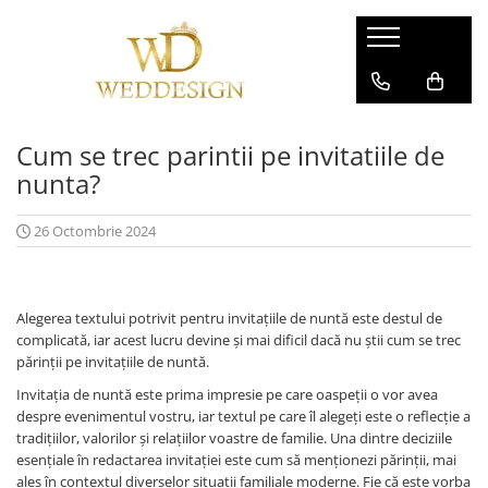
PRODUSE PENTRU AFACERI
PRODUSE PAPETARIE
NUNTA
BOTEZ
CARTI DE VIZITA
CARTON SPECIAL
Invitatii nunta
Invitatii botez
Cum se trec parintii pe invitatiile de
FLYERE / FLUTURASI
PLICURI INVITATII
Colectia invitatii florale
INVITATII BOTEZ BAIETI
nunta?
Colectia invitatii moderne
INVITATII BOTEZ FETE
PLIANTE
SIGILII CEARA
Colectia Invitatii Luxury
Invitatii online botez
CARD FIDELITATE
26 Octombrie 2024
Invitatii online
Meniuri botez
MAPE PERSONALIZATE
Plicuri de bani/ Placecard-uri
Plicuri de bani/ Placecard botez
AFISE
Meniuri pentru nunta
Numere botez
Alegerea textului potrivit pentru invitațiile de nuntă este destul de
DIPLOME
Numere mese
Lista invitati botez
complicată, iar acest lucru devine și mai dificil dacă nu știi cum se trec
ECUSOANE PERSONALIZATE
părinții pe invitațiile de nuntă.
Panouri intrare
FELICITARI PERSONALIZATE
Invitația de nuntă este prima impresie pe care oaspeții o vor avea
Lista de invitati organizare mese
despre evenimentul vostru, iar textul pe care îl alegeți este o reflecție a
Panouri intampinare
tradițiilor, valorilor și relațiilor voastre de familie. Una dintre deciziile
Etichete marturii
esențiale în redactarea invitației este cum să menționezi părinții, mai
ales în contextul diverselor situații familiale moderne. Fie că este vorba