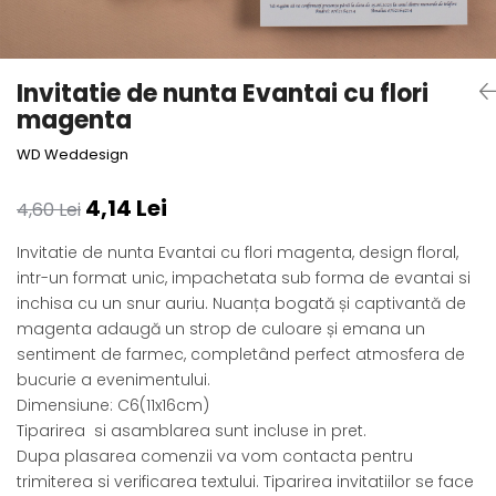
Semne de carte
Marturii cu citate
Alte produse nunta
Invitatie de nunta Evantai cu flori
magenta
WD Weddesign
4,14 Lei
4,60 Lei
Invitatie de nunta Evantai cu flori magenta, design floral,
intr-un format unic, impachetata sub forma de evantai si
inchisa cu un snur auriu. Nuanța bogată și captivantă de
magenta adaugă un strop de culoare și emana un
sentiment de farmec, completând perfect atmosfera de
bucurie a evenimentului.
Dimensiune: C6(11x16cm)
Tiparirea si asamblarea sunt incluse in pret.
Dupa plasarea comenzii va vom contacta pentru
trimiterea si verificarea textului. Tiparirea invitatiilor se face