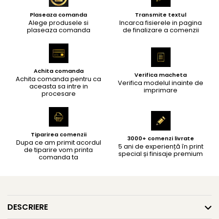
Plaseaza comanda
Transmite textul
Alege produsele si
Incarca fisierele in pagina
plaseaza comanda
de finalizare a comenzii
Achita comanda
Verifica macheta
Achita comanda pentru ca
Verifica modelul inainte de
aceasta sa intre in
imprimare
procesare
Tiparirea comenzii
3000+ comenzi livrate
Dupa ce am primit acordul
5 ani de experiență în print
de tiparire vom printa
special și finisaje premium
comanda ta
DESCRIERE