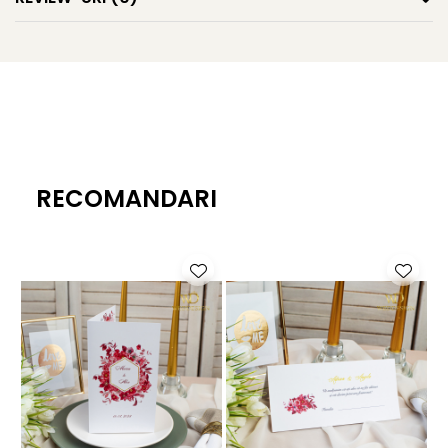
Invitatia de nunta este realizata din carton alb neted,
greutate 300 g/mp.
Daca doriti sa realizati toata papetaria evenimentului in
aceeasi tema, in pagina de
accesorii nunta
veti gasi tot
ce aveti nevoie pentru un eveniment perfect.
RECOMANDARI
Comanda se plaseaza exclusiv pe site, va rugam sa ne
trimiteti textul final cu diacritice. Dupa plasarea comenzii
va vom contacta pentru a verifica modelul. Achitarea
acesteia se face inainte de a fi tiparita.